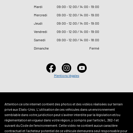
Mardi
09
:
00 - 12
:
00 / 14
:
00 - 19
:
00
Mercredi
09
:
00 - 12
:
00 / 14
:
00 - 19
:
00
Jeudi
09
:
00 - 12
:
00 / 14
:
00 - 19
:
00
Vendredi
09
:
00 - 12
:
00 / 14
:
00 - 19
:
00
Samedi
09
:
00 - 12
:
00 / 14
:
00 - 18
:
00
Dimanche
Fermé
Mentions légales
Attention ce site internet contient des photos et des vidéos réalisées sur terrain
privé aux Etats-Unis. L'utilisation de ces véhicules dans un environnement
semblable dans votre juridiction peut s'avérer interdite par la législation et/ou
réglementation en vigueur dans votre région, y compris par l'article L.362-1 et
suivant du Code de l'environnement. Cette vidéo ne contient aucun caractère
contractuel et l'acheteur potentiel de ce véhicule demeurera seul responsable pour